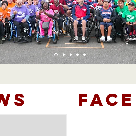
WS
Fac