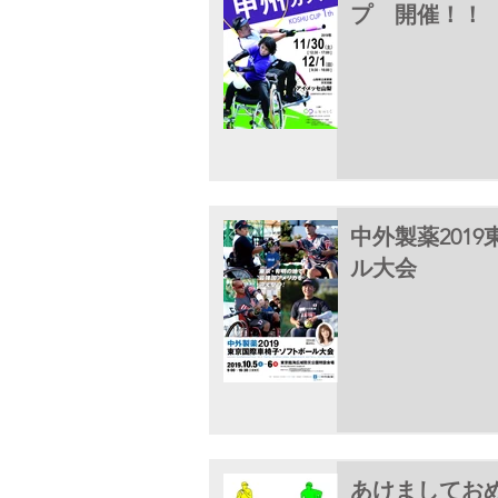
プ 開催！！
中外製薬201
ル大会
あけましておめ